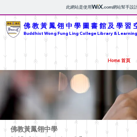
此網站是使用
.com
網站幫手設
佛教黃鳳翎中學圖書館及學習
Buddhist Wong Fung Ling College Library & Learni
Home 首頁
佛教黃鳳翎中學