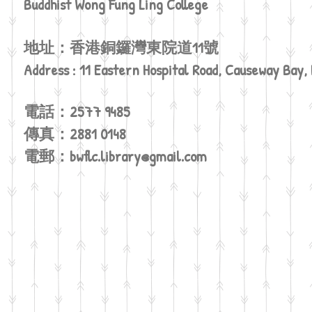
Buddhist Wong Fung Ling College
地址：香港銅鑼灣東院道11號
Address : 11 Eastern Hospital Road, Causeway Bay
電話：2577 9485
傳真：2881 0148
電郵：
bwflc.library@gmail.com